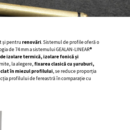
ât și pentru
renovări
. Sistemul de profile oferă o
gia de 74 mm a sistemului GEALAN-LINEAR®
 de izolare termică, izolare fonică și
rmite, la alegere,
fixarea clasică cu șuruburi,
clat în miezul profilului
, se reduce proporția
ția profilului de fereastră în comparație cu