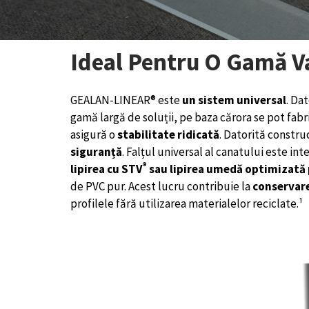
Ideal Pentru O Gamă Va
GEALAN-LINEAR® este
un sistem universal
. Da
gamă largă de soluții, pe baza cărora se pot fabr
asigură o
stabilitate ridicată
. Datorită constru
siguranță
. Falțul universal al canatului este in
®
lipirea cu STV
sau lipirea umedă optimizată
de PVC pur. Acest lucru contribuie la
conservare
profilele fără utilizarea materialelor reciclate.¹