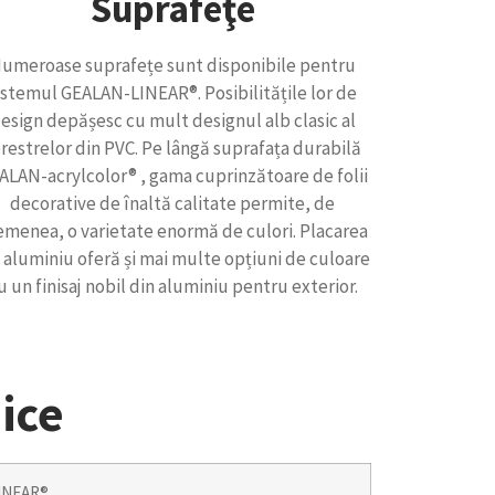
Suprafeţe
umeroase suprafețe sunt disponibile pentru
istemul GEALAN-LINEAR®. Posibilitățile lor de
esign depășesc cu mult designul alb clasic al
restrelor din PVC. Pe lângă suprafața durabilă
ALAN-acrylcolor® , gama cuprinzătoare de folii
decorative de înaltă calitate permite, de
emenea, o varietate enormă de culori. Placarea
 aluminiu oferă și mai multe opțiuni de culoare
u un finisaj nobil din aluminiu pentru exterior.
nice
INEAR®