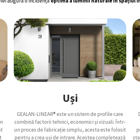
elei asigură o incidență
optimă a luminii naturale în spațiul i
Uși
GEALAN-LINEAR® este un sistem de profile care
un
combină factorii tehnici, economici și vizuali. Într-
nt
un proces de fabricație simplu, acesta este folosit
p
t
pentru a crea uși de intrare. Acestea completează
sta