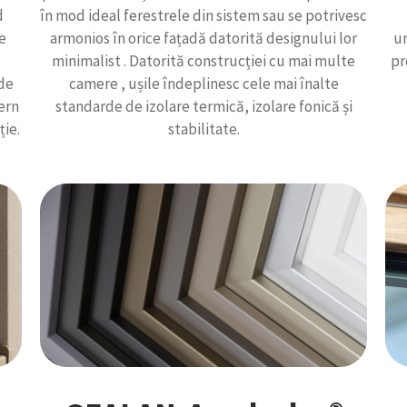
d
în mod ideal ferestrele din sistem sau se potrivesc
te
armonios în orice fațadă datorită designului lor
un
minimalist . Datorită construcției cu mai multe
pr
de
camere , ușile îndeplinesc cele mai înalte
ern
standarde de izolare termică, izolare fonică și
ție.
stabilitate.