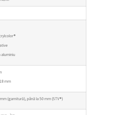
rylcolor®
ative
n aluminiu
m
 18 mm
 mm (garnitură), până la 50 mm (STV®)
2