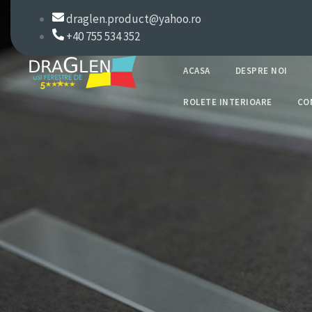
draglen.product@yahoo.ro
+40 755 534 352
ACASA
DESPRE NOI
ROLETE INTERIOARE
CO