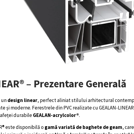
EAR® – Prezentare Generală
t un
design linear
, perfect aliniat stilului arhitectural contem
te și moderne. Ferestrele din PVC realizate cu GEALAN-LINEAR®
rafeței durabile
GEALAN-acrylcolor®
.
® este disponibilă o
gamă variată de baghete de geam
, car