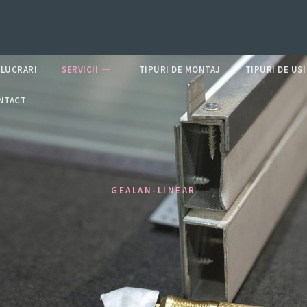
LUCRARI
SERVICII
TIPURI DE MONTAJ
TIPURI DE USI
NTACT
GEALAN-LINEAR