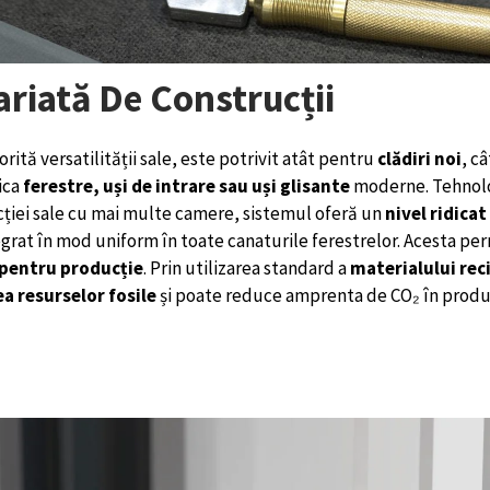
riată De Construcții
torită versatilității sale, este potrivit atât pentru
clădiri noi
, c
ica
ferestre, uși de intrare sau uși glisante
moderne. Tehnolo
cției sale cu mai multe camere, sistemul oferă un
nivel ridicat
tegrat în mod uniform în toate canaturile ferestrelor. Acesta pe
 pentru producție
. Prin utilizarea standard a
materialului reci
a resurselor fosile
și poate reduce amprenta de CO₂ în produc