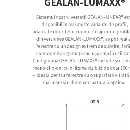
GEALAN-LUMAXX®
Sistemul nostru versatil GEALAN-LINEAR® es
disponibil în mai multe variante de profil,
adaptate diferitelor cerințe. Cu ajutorul profil
din versiunea GEALAN-LUMAXX®, se pot reali
ferestre cu un design extrem de subțire, fără
compromite siguranța sau ușurința în utilizar
Configurația GEALAN-LUMAXX® include și o sol
mono-slip-on, cu o lățime vizibilă de doar 10
– ideală pentru ferestre cu o suprafață vitrată
mai mare și o iluminare naturală optimă.