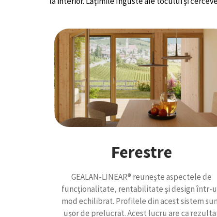
la interior. Lățimile înguste ale tocului și cercev
Ferestre
GEALAN-LINEAR® reunește aspectele de
funcționalitate, rentabilitate și design într-
mod echilibrat. Profilele din acest sistem su
ușor de prelucrat. Acest lucru are ca rezulta