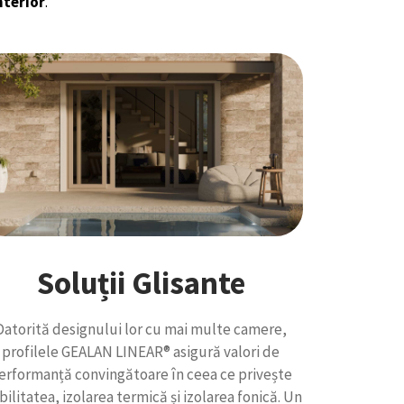
nterior
.
Soluții Glisante
Datorită designului lor cu mai multe camere,
profilele GEALAN LINEAR® asigură valori de
erformanță convingătoare în ceea ce privește
bilitatea, izolarea termică și izolarea fonică. Un