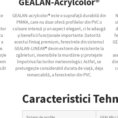
GEALAN-Acrylcolor®
te
GEALAN-acrylcolor® este o suprafață durabilă din
N
PMMA, care nu doar oferă profilelor din PVC o
s
elor
culoare intensă și un aspect elegant, ci le adaugă
d
za
și beneficii funcționale importante. Datorită
fe
 a
acestui finisaj premium, ferestrele din sistemul
GE
e.
GEALAN-LINEAR® devin extrem de rezistente la
uție
zgârieturi, insensibile la murdărie și protejate
as
0 mm
împotriva factorilor meteorologici. Astfel, se
din
 cât
prelungește considerabil durata de viață, deja
c
remarcabilă, a ferestrelor din PVC.
Caracteristici Teh
Sistem de profile
GEALAN-L